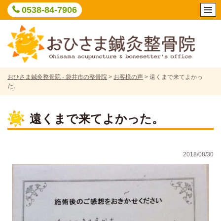
Skip
0538-84-7906
to
content
おひさま鍼灸整骨院 - 袋井市の整骨院
>
お客様の声
>
遠くまで来てよかっ
た。
遠くまで来てよかった。
2018/08/30