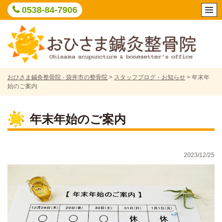
Skip
0538-84-7906
to
content
おひさま鍼灸整骨院 - 袋井市の整骨院
>
スタッフブログ・お知らせ
>
年末年
始のご案内
年末年始のご案内
2023/12/25