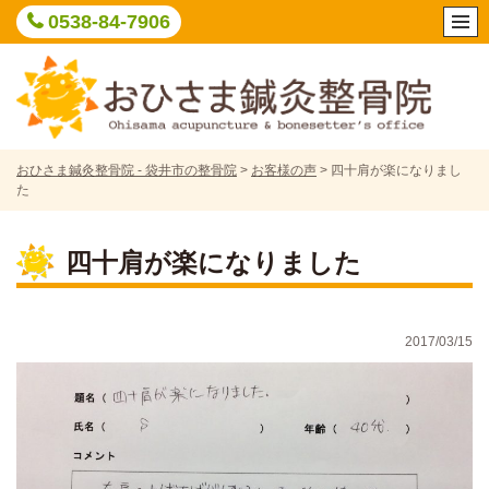
Skip
0538-84-7906
to
content
おひさま鍼灸整骨院 - 袋井市の整骨院
>
お客様の声
>
四十肩が楽になりまし
た
四十肩が楽になりました
2017/03/15